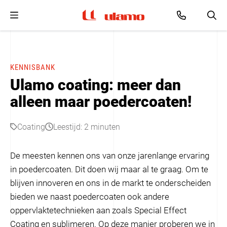
Ulamo
e
Coating
Metaal
Over Ulamo
EN
Diensten
Diensten
Geschiedenis
NL
KENNISBANK
Ulamo coating: meer dan
Projecten
Producten
Kwaliteit en certificering
DE
alleen maar poedercoaten!
Contact
Coating
Leestijd: 2 minuten
De meesten kennen ons van onze jarenlange ervaring
in poedercoaten. Dit doen wij maar al te graag. Om te
blijven innoveren en ons in de markt te onderscheiden
bieden we naast poedercoaten ook andere
oppervlaktetechnieken aan zoals Special Effect
Coating en sublimeren. Op deze manier proberen we in