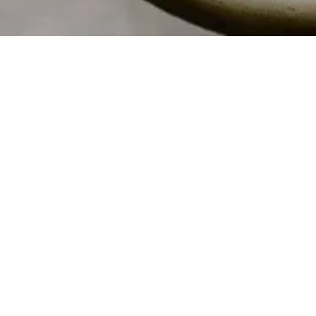
akken?
atlakken een
raait en tegelijkertijd