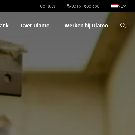
Contact
0315 - 688 688
NL
bank
Over Ulamo
Werken bij Ulamo