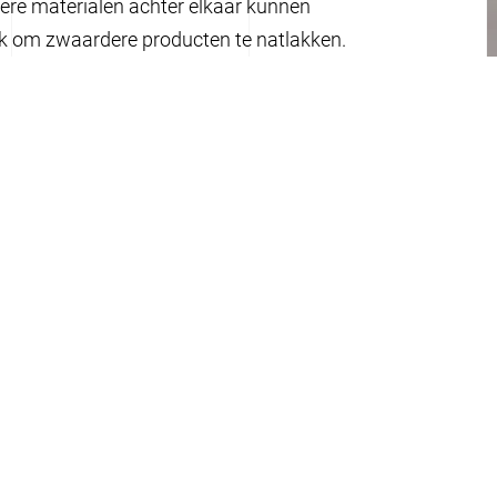
ere materialen achter elkaar kunnen
k om zwaardere producten te natlakken.
Wat is natl
Net zoals poedercoaten is n
bewerking die uw product verf