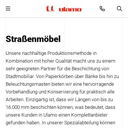
Ulamo
e
Coating
Metall
Über Ulamo
EN
Straßenmöbel
Dienstleistungen
Unsere Kompetenzen
Geschichte
NL
Projekte
Produkte
Qualität und Zertifizierung
DE
Unsere nachhaltige Produktionsmethode in
Kombination mit hoher Qualität macht uns zu einem
Kontakt
sehr geeigneten Partner für die Beschichtung von
Stadtmobiliar. Von Papierkörben über Bänke bis hin zu
Beleuchtungsmasten bieten wir eine hervorragende
Vorbehandlung und Konservierung für praktisch alle
Arbeiten. Einzigartig ist, dass wir Längen von bis zu
16.000 mm beschichten können, was bedeutet, dass
unsere Kunden in Ulamo einen Komplettanbieter
gefunden haben. In unserer Spezialabteilung können